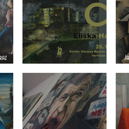
raz
J
∞
s